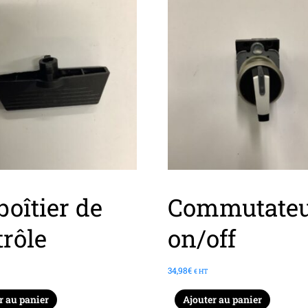
boîtier de
Commutate
trôle
on/off
34,98
€
€ HT
r au panier
Ajouter au panier