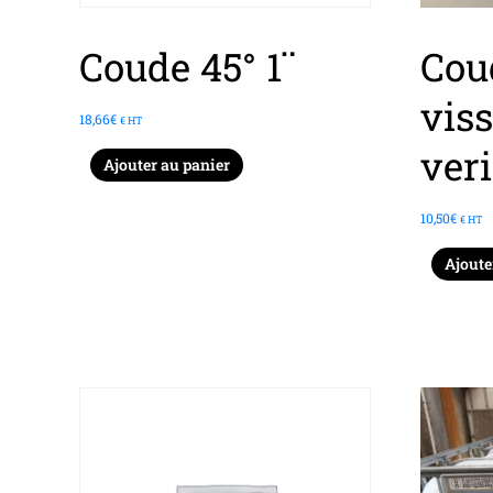
Coude 45° 1¨
Cou
vis
18,66
€
€ HT
ver
Ajouter au panier
10,50
€
€ HT
Ajoute