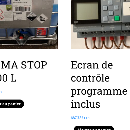
RMA STOP
Ecran de
00 L
contrôle
programme
HT
inclus
r au panier
687,78
€
€ HT
Ajouter au panier