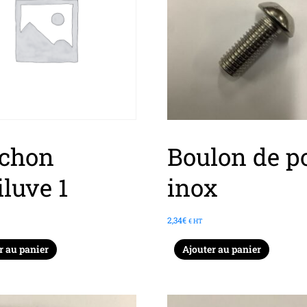
chon
Boulon de p
iluve 1
inox
2,34
€
€ HT
r au panier
Ajouter au panier