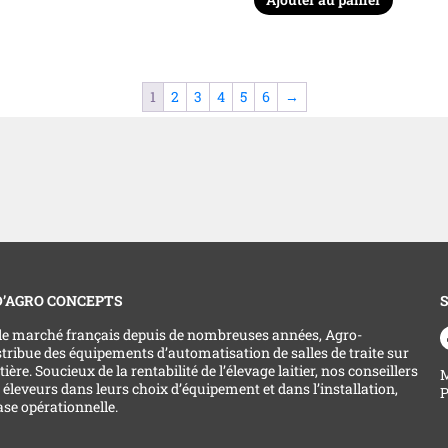
1
2
3
4
5
6
→
D’AGRO CONCEPTS
 le marché français depuis de nombreuses années, Agro-
tribue des équipements d’automatisation de salles de traite sur
ière. Soucieux de la rentabilité de l’élevage laitier, nos conseillers
M
s éleveurs dans leurs choix d’équipement et dans l’installation,
P
se opérationnelle.