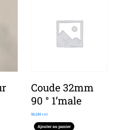
ur
Coude 32mm
90 ° 1’male
58,28
€
€ HT
Ajouter au panier