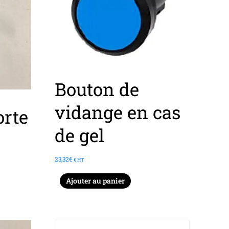
Bouton de
vidange en cas
orte
de gel
23,32
€
€ HT
Ajouter au panier