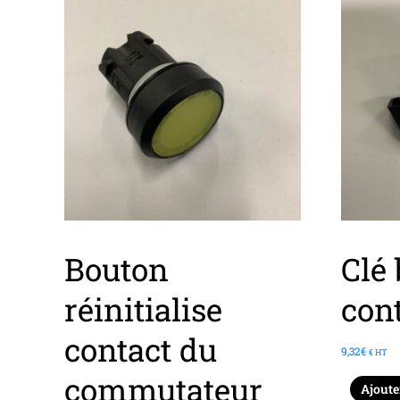
Bouton
Clé 
réinitialise
con
contact du
9,32
€
€ HT
commutateur
Ajoute