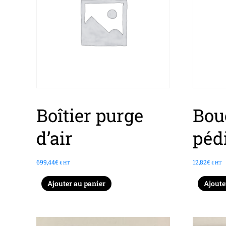
Boîtier purge
Bou
d’air
péd
699,44
€
12,82
€
€ HT
€ HT
Ajouter au panier
Ajoute