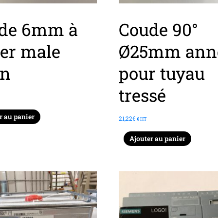
de 6mm à
Coude 90°
ser male
Ø25mm ann
in
pour tuyau
tressé
r au panier
21,22
€
€ HT
Ajouter au panier