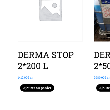
DERMA STOP
DE
2*200 L
2*5
1412,00
€
2980,00
€
€ HT
€ 
Ajouter au panier
Ajoute