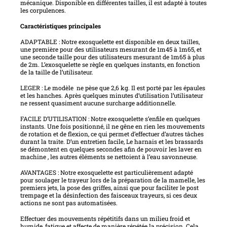
mécanique. Disponible en différentes tailles, il est adapté à toutes
les corpulences.
Caractéristiques principales
ADAPTABLE : Notre exosquelette est disponible en deux tailles,
une première pour des utilisateurs mesurant de 1m45 à 1m65, et
une seconde taille pour des utilisateurs mesurant de 1m65 à plus
de 2m. L’exosquelette se règle en quelques instants, en fonction
de la taille de l’utilisateur.
LEGER : Le modèle ne pèse que 2,6 kg. Il est porté par les épaules
et les hanches. Après quelques minutes d’utilisation l’utilisateur
ne ressent quasiment aucune surcharge additionnelle.
FACILE D’UTILISATION : Notre exosquelette s’enfile en quelques
instants. Une fois positionné, il ne gêne en rien les mouvements
de rotation et de flexion, ce qui permet d’effectuer d’autres tâches
durant la traite. D’un entretien facile, Le harnais et les brassards
se démontent en quelques secondes afin de pouvoir les laver en
machine , les autres éléments se nettoient à l’eau savonneuse.
AVANTAGES : Notre exosquelette est particulièrement adapté
pour soulager le trayeur lors de la préparation de la mamelle, les
premiers jets, la pose des griffes, ainsi que pour faciliter le post
trempage et la désinfection des faisceaux trayeurs, si ces deux
actions ne sont pas automatisées.
Effectuer des mouvements répétitifs dans un milieu froid et
humide, fatigue et affecte de manière répétée la précision. Cela